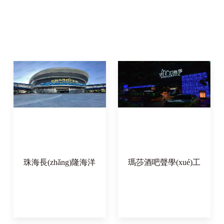
珠海長(zhǎng)隆海洋
瑪莎酒吧聲學(xué)工
科學(xué)館項(xiàng)
程案例
目