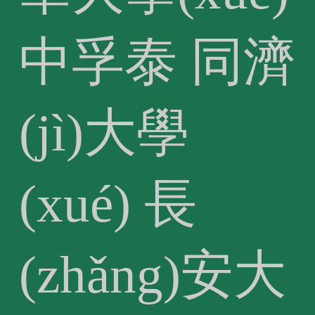
中孚泰
同濟
(jì)大學
(xué)
長
(zhǎng)安大