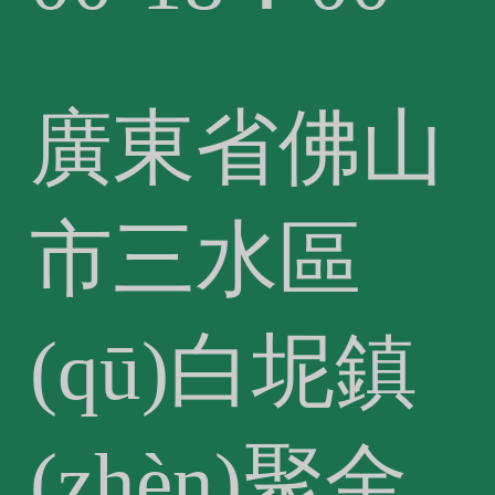
廣東省佛山
市三水區
(qū)白坭鎮
(zhèn)聚金