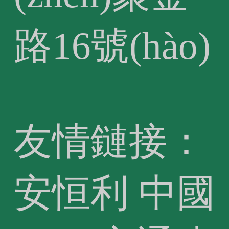
路16號(hào)
友情鏈接：
安恒利
中國