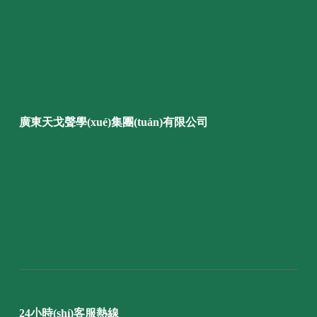
廣東天戈聲學(xué)集團(tuán)有限公司
24小時(shí)客服熱線