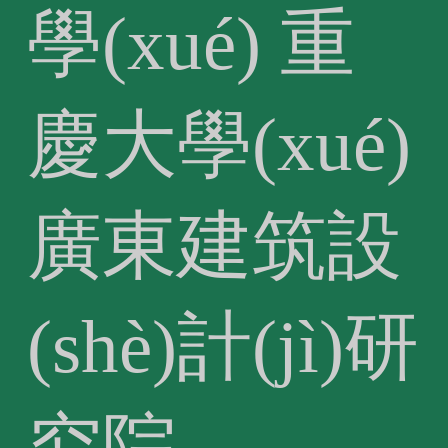
學(xué)
重
慶大學(xué)
廣東建筑設
(shè)計(jì)研
究院