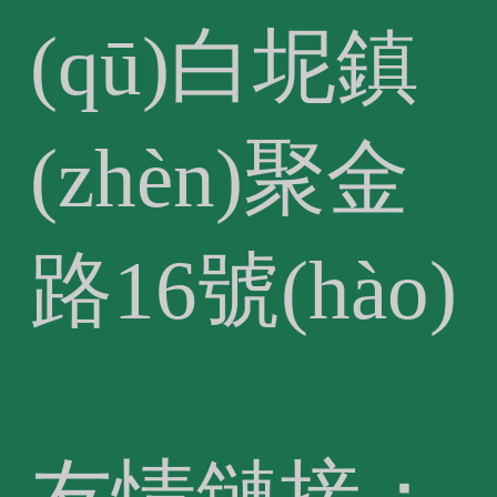
(qū)白坭鎮
(zhèn)聚金
路16號(hào)