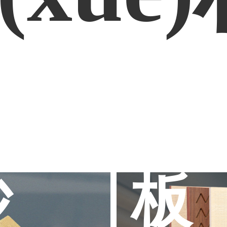
微
砂
板