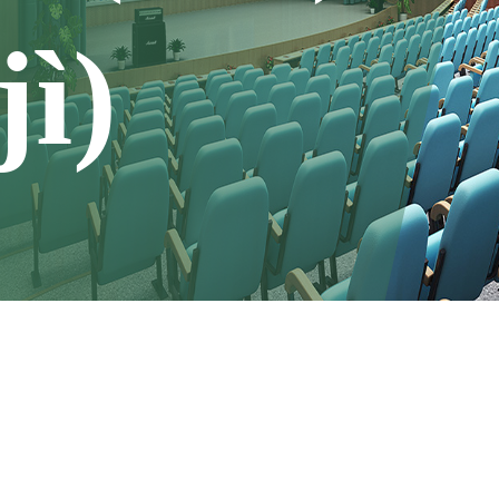
jì)
chǎng)會(huì)議都將成為一次
流體驗(yàn)。清晰的聲音
慧與決策，舒適的聲學
)環(huán)境激發(fā)著思維的火
這里是聲音與思想的交匯之