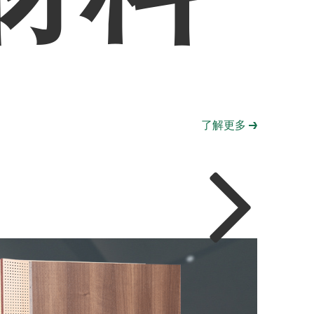
陶
孔吸聲
了解更多