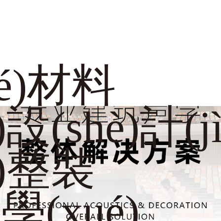
é)材料
設(shè)計(jì
é)整裝
(xué)