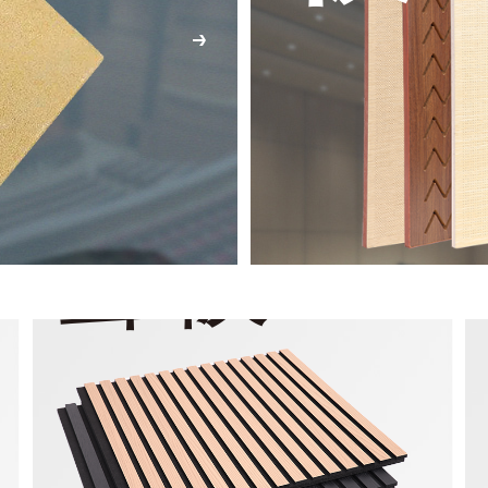
條形吸
聲板