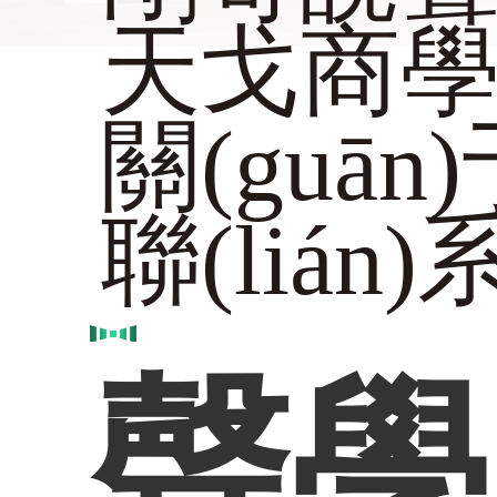
天戈商學(
關(guān
聯(lián
聲學