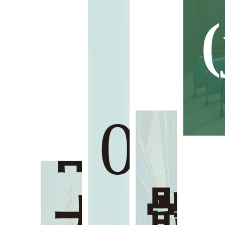
(
03
總
02
部
每一場(
難忘的交
體
傳遞著智
(xué
花。