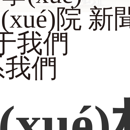
xué)院
新
)于我們
)系我們
(xué