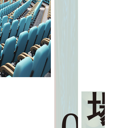
演
藝
場
05