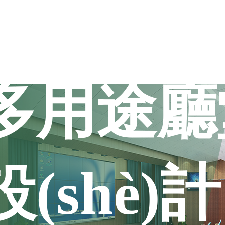
多用途廳
設(shè)計