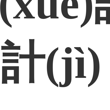
xué)
)計(jì)
04