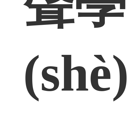
聲學(
(shè